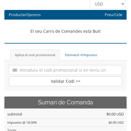
Producte/Opcions
Preu/Cicle
El seu Carro de Comandes està Buit
Aplica el codi promocional
Estimació d'impostos
Validar Codi >>
Sumari de Comanda
subtotal
$0.00 USD
Impuesto @ 18.00%
$0.00 USD
Totals