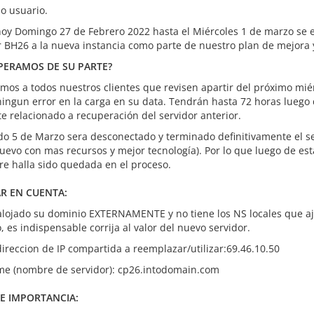
o usuario.
oy Domingo 27 de Febrero 2022 hasta el Miércoles 1 de marzo se e
r BH26 a la nueva instancia como parte de nuestro plan de mejora 
PERAMOS DE SU PARTE?
mos a todos nuestros clientes que revisen apartir del próximo mi
ningun error en la carga en su data. Tendrán hasta 72 horas luego 
te relacionado a recuperación del servidor anterior.
do 5 de Marzo sera desconectado y terminado definitivamente el se
nuevo con mas recursos y mejor tecnología). Por lo que luego de e
re halla sido quedada en el proceso.
R EN CUENTA:
 alojado su dominio EXTERNAMENTE y no tiene los NS locales que aj
 es indispensable corrija al valor del nuevo servidor.
ireccion de IP compartida a reemplazar/utilizar:69.46.10.50
e (nombre de servidor): cp26.intodomain.com
E IMPORTANCIA: