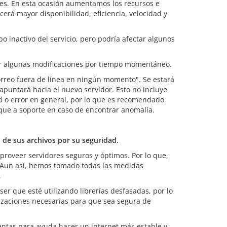
res. En esta ocasión aumentamos los recursos e
erá mayor disponibilidad, eficiencia, velocidad y
inactivo del servicio, pero podría afectar algunos
er algunas modificaciones por tiempo momentáneo.
correo fuera de línea en ningún momento". Se estará
puntará hacia el nuevo servidor. Esto no incluye
d o error en general, por lo que es recomendado
ique a soporte en caso de encontrar anomalía.
e sus archivos por su seguridad.
proveer servidores seguros y óptimos. Por lo que,
. Aun así, hemos tomado todas las medidas
.
ser que esté utilizando librerías desfasadas, por lo
izaciones necesarias para que sea segura de
ntas para ayuda hacer un internet más estable y