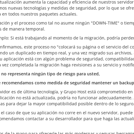
tualización aumenta la capacidad y eficiencia de nuestros servido
mos nuevas tecnologías y medidas de seguridad, por lo que se ofrec
a en todos nuestros paquetes actuales.
ación y el proceso como tal no asume ningún "DOWN-TIME" o tiempo 
s de manera temporal.
mplo: Si está trabajando al momento de la migración, podría perd
onfirmamos, este proceso no "colocará su página o el servicio del 
ndo un duplicado en tiempo real, y una vez migrado sus archivos, a
su aplicación está con algún problema de seguridad, compatibilida
 vez completada la migración haga revisiones a su servicio y notif
no representa ningún tipo de riesgo para usted,
 recomendamos como medida de seguridad mantener un backup d
rvidor es de última tecnología, y Grupo Host está comprometido en 
plicación no está actualizada, podría no funcionar adecuadamente
as para dejar la mayor compatibilidad posible dentro de lo seguro
 el caso de que su aplicación no corre en el nuevo servidor, puede 
omendamos contactar a su desarrollador para que haga las actual
s de la mano para ofrecerle las más modernas y seguras herramie