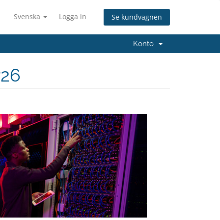
Svenska
Logga in
Se kundvagnen
Konto
P26