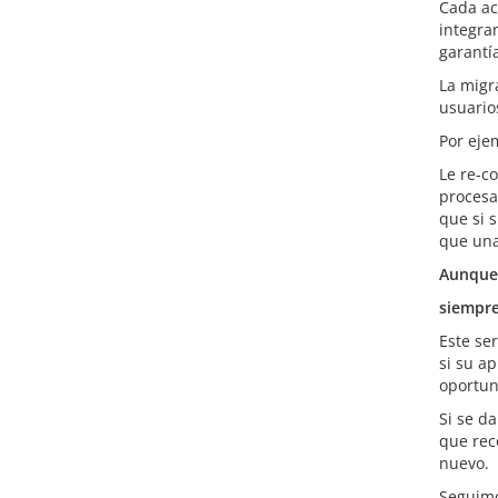
Cada ac
integra
garantí
La migr
usuario
Por eje
Le re-c
procesa
que si 
que una
Aunque 
siempre
Este se
si su a
oportun
Si se da
que rec
nuevo.
Seguimo