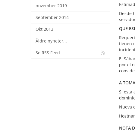
Estimad
november 2019
Desde h
September 2014
servido
QUE ES
Okt 2013
Requeri
Äldre nyheter...
tienen 
inciden
Se RSS Feed
El Sába
por el 
conside
A TOMA
Si esta
dominio,
Nueva d
Hostnam
NOTA D