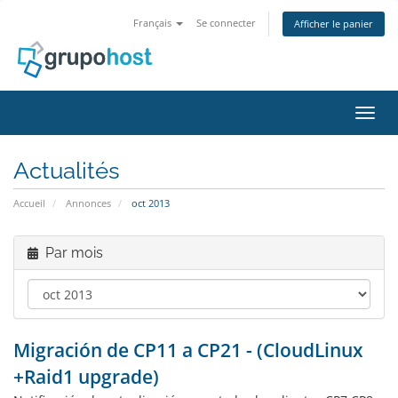
Français
Se connecter
Afficher le panier
Bascu
Actualités
Accueil
Annonces
oct 2013
Par mois
Migración de CP11 a CP21 - (CloudLinux
+Raid1 upgrade)