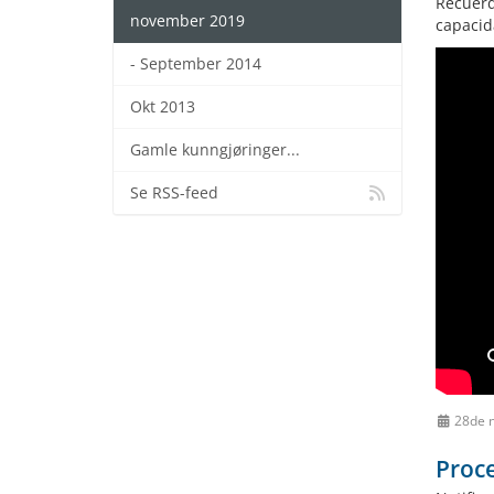
Recuerd
november 2019
capacid
- September 2014
Okt 2013
Gamle kunngjøringer...
Se RSS-feed
28de 
Proce