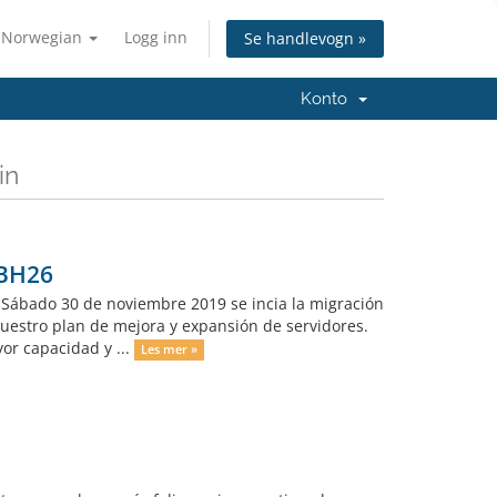
Norwegian
Logg inn
Se handlevogn »
Konto
in
,BH26
ía Sábado 30 de noviembre 2019 se incia la migración
nuestro plan de mejora y expansión de servidores.
or capacidad y ...
Les mer »