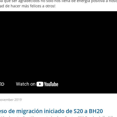
a que ser agradecidos no sólo nos llena de energía positiva a nosot
ad de hacer más felices a otros!
november 2019
so de migración iniciado de S20 a BH20