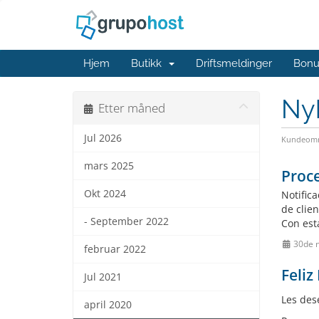
Hjem
Butikk
Driftsmeldinger
Bonu
Ny
Etter måned
Jul 2026
Kundeomr
mars 2025
Proce
Okt 2024
Notific
de clie
- September 2022
Con est
30de 
februar 2022
Feliz
Jul 2021
Les des
april 2020