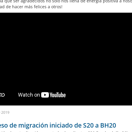
a que ser agradecidos no sólo nos llena de energía positiva a nosot
ad de hacer más felices a otros!
v 2019
so de migración iniciado de S20 a BH20