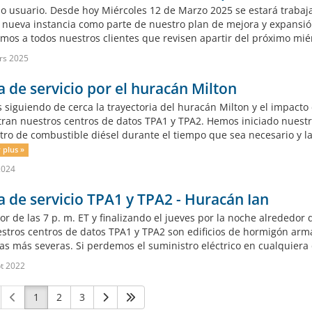
o usuario. Desde hoy Miércoles 12 de Marzo 2025 se estará trabaja
a nueva instancia como parte de nuestro plan de mejora y expans
mos a todos nuestros clientes que revisen apartir del próximo miér
rs 2025
a de servicio por el huracán Milton
 siguiendo de cerca la trayectoria del huracán Milton y el impact
ran nuestros centros de datos TPA1 y TPA2. Hemos iniciado nuestr
tro de combustible diésel durante el tiempo que sea necesario y la
 plus »
2024
a de servicio TPA1 y TPA2 - Huracán Ian
r de las 7 p. m. ET y finalizando el jueves por la noche alrededor 
stros centros de datos TPA1 y TPA2 son edificios de hormigón arm
cas más severas. Si perdemos el suministro eléctrico en cualquiera 
t 2022
1
2
3