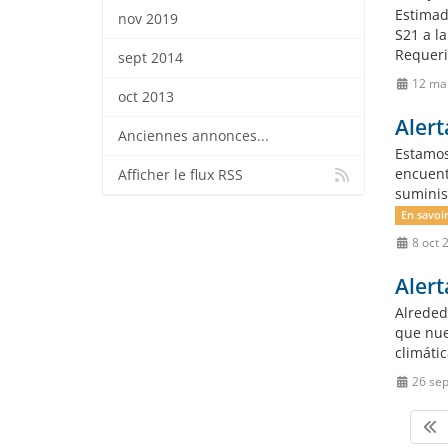
Estimad
nov 2019
S21 a l
Requeri
sept 2014
12 ma
oct 2013
Alert
Anciennes annonces...
Estamos
encuent
Afficher le flux RSS
suminis
En savoir
8 oct 
Alert
Alrededo
que nue
climáti
26 sep