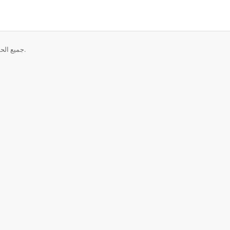
حقوق الطبع والنشر © 2026 HOST - Intodomain. جميع الحقوق محفوظة.