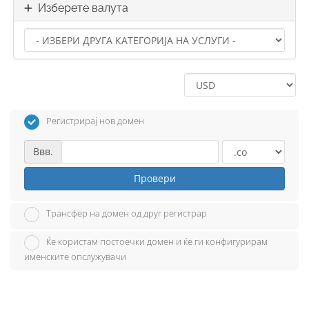
Изберете валута
Регистрирај нов домен
Ввв.
Провери
Трансфер на домен од друг регистрар
Ќе користам постоечки домен и ќе ги конфигурирам
именските опслужувачи