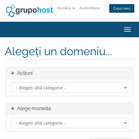
Română
Autentificare
Coșul meu
Navig
Alegeți un domeniu...
Acțiuni
Alege moneda