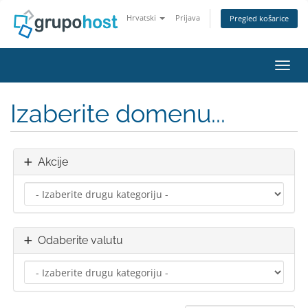
Hrvatski
Prijava
Pregled košarice
Preba
Izaberite domenu...
Akcije
Odaberite valutu