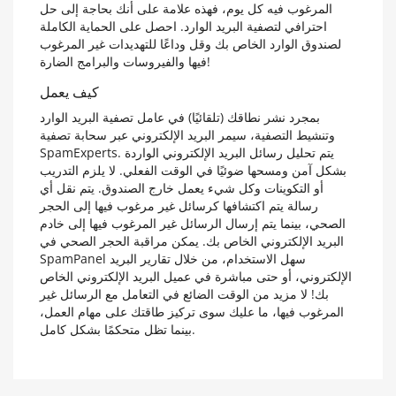
المرغوب فيه كل يوم، فهذه علامة على أنك بحاجة إلى حل
احترافي لتصفية البريد الوارد. احصل على الحماية الكاملة
لصندوق الوارد الخاص بك وقل وداعًا للتهديدات غير المرغوب
فيها والفيروسات والبرامج الضارة!
كيف يعمل
بمجرد نشر نطاقك (تلقائيًا) في عامل تصفية البريد الوارد
وتنشيط التصفية، سيمر البريد الإلكتروني عبر سحابة تصفية
SpamExperts. يتم تحليل رسائل البريد الإلكتروني الواردة
بشكل آمن ومسحها ضوئيًا في الوقت الفعلي. لا يلزم التدريب
أو التكوينات وكل شيء يعمل خارج الصندوق. يتم نقل أي
رسالة يتم اكتشافها كرسائل غير مرغوب فيها إلى الحجر
الصحي، بينما يتم إرسال الرسائل غير المرغوب فيها إلى خادم
البريد الإلكتروني الخاص بك. يمكن مراقبة الحجر الصحي في
SpamPanel سهل الاستخدام، من خلال تقارير البريد
الإلكتروني، أو حتى مباشرة في عميل البريد الإلكتروني الخاص
بك! لا مزيد من الوقت الضائع في التعامل مع الرسائل غير
المرغوب فيها، ما عليك سوى تركيز طاقتك على مهام العمل،
بينما تظل متحكمًا بشكل كامل.