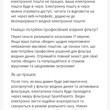
електронної пошти не працює, ваша електронна
пошта буде в черзі. Електронну пошту в черзі
можна отримати доступ, читати та відповісти на
неї через веб-інтерфейс, додаючи до
безперервності вхідної електронної пошти!
Навіщо потрібен професійний вхідний фільтр?
Перестаньте ризикувати загрозами ІТ-мережі.
Якщо ваші папки «Вхідні» щодня переповнені
небажаною масовою поштою, це ознака того, що
вам потрібне професійне рішення для фільтра
вхідних даних. Отримайте повний захист для своєї
папки «Вхідні» та попрощайтеся зі спамом,
вірусними та шкідливими загрозами!
Як це працює
Після того, як ваш домен буде (автоматично)
розгорнутий у фільтрі вхідних даних та активована
фільтрація, електронна пошта буде проходити
через хмару фільтрації SpamExperts. Вхідні
електронні листи надійно аналізуються та
скануються в режимі реального часу. Ніяких