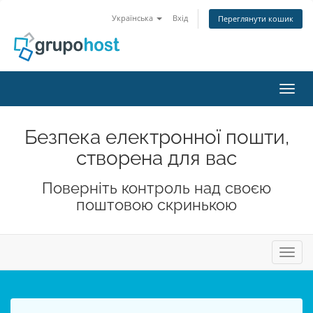
Українська
Вхід
Переглянути кошик
Пере
Безпека електронної пошти,
створена для вас
Поверніть контроль над своєю
поштовою скринькою
Пере