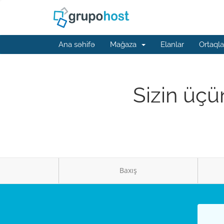
Ana səhifə
Mağaza
Elanlar
Ortaqla
Sizin üçü
Baxış