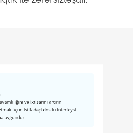
a
amlılığını və ixtisarını artırın
mək üçün istifadəçi dostlu interfeysi
inə uyğundur