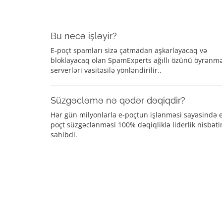
Bu necə işləyir?
E-poçt spamları sizə çatmadan aşkarlayacaq və
bloklayacaq olan SpamExperts ağıllı özünü öyrənm
serverləri vasitəsilə yönləndirilir..
Süzgəcləmə nə qədər dəqiqdir?
Hər gün milyonlarla e-poçtun işlənməsi sayəsində 
poçt süzgəclənməsi 100% dəqiqliklə liderlik nisbəti
sahibdi.