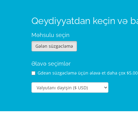
Qeydiyyatdan keçin və b
Məhsulu seçin
Gələn süzgəcləmə
Əlavə seçimlər
Gdeən süzgəcləmə üçün əlavə et
daha çox $5.0