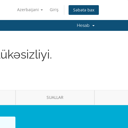
Azerbaijani
Giriş
Səbətə bax
Hesab
kəsizliyi.
SUALLAR