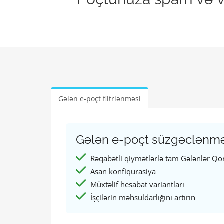
Gələn e-poçt filtrlənməsi
Gələn e-poçt süzgəclənməsi 
Rəqabətli qiymətlərlə tam Gələnlər Q
Asan konfiqurasiya
Müxtəlif hesabat variantları
İşçilərin məhsuldarlığını artırın