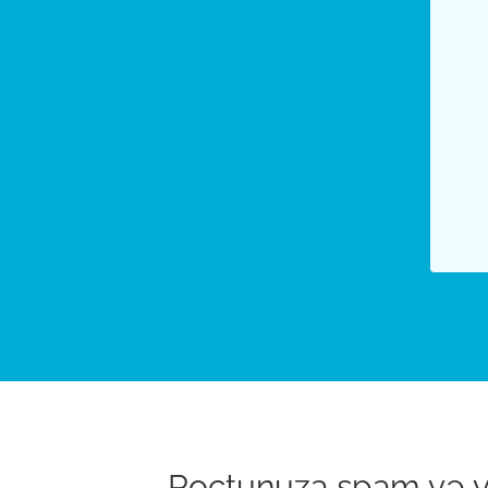
Poçtunuza spam və vir