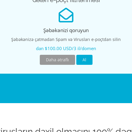
Gələn e-poçt filtrlənməsi
Şəbəkənizi qoruyun
Şəbəkənizə çatmadan Spam və Virusları e-poçtdan silin
dan $100.00 USD/3 il/domen
Daha ətraflı
Al
usların daxil olmasını 100% dəqiql