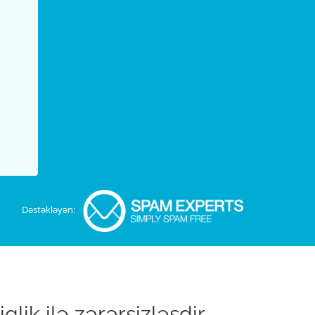
Dəstəkləyən:
ik ilə zərərsizləşdir.