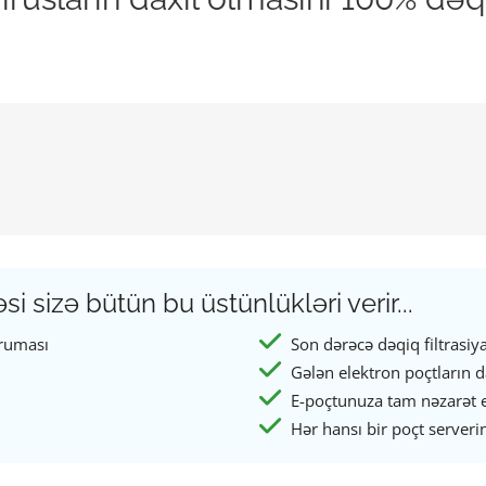
sizə bütün bu üstünlükləri verir...
oruması
Son dərəcə dəqiq filtrasiy
Gələn elektron poçtların dav
E-poçtunuza tam nəzarət et
Hər hansı bir poçt server