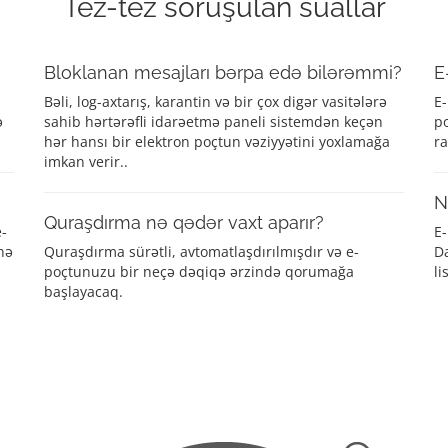
Tez-tez soruşulan suallar
Bloklanan mesajları bərpa edə bilərəmmi?
E
Bəli, log-axtarış, karantin və bir çox digər vasitələrə
E-
ə
sahib hərtərəfli idarəetmə paneli sistemdən keçən
po
hər hansı bir elektron poçtun vəziyyətini yoxlamağa
ra
imkan verir..
N
Quraşdırma nə qədər vaxt aparır?
e-
E-
nə
Quraşdırma sürətli, avtomatlaşdırılmışdır və e-
Da
poçtunuzu bir neçə dəqiqə ərzində qorumağa
li
başlayacaq.