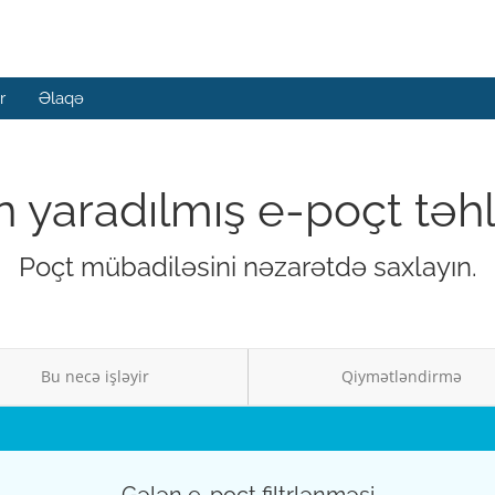
r
Əlaqə
n yaradılmış e-poçt təhlü
Poçt mübadiləsini nəzarətdə saxlayın.
Bu necə işləyir
Qiymətləndirmə