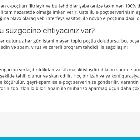
n e-poçtları filtrləyir və bu təhdidlər şəbəkənizə təxminən 100% 
eli tam nəzarətdə olmağa imkan verir. Üstəlik, e-poçt serverinizin 
ğına əlavə olaraq veb-interfeys vasitəsi ilə növbə e-poçtuna daxil
 süzgəcinə ehtiyacınız var?
ənlər qutunuz hər gün istənilməyən toplu poçtla doludursa, bu, peşə
in və spam, virus və zərərli proqram təhdidi ilə sağollaşın!
 zügəcinə yerləşdirildikdən və süzmə aktivləşdirildikdən sonra e
 şəkildə təhlil olunur və skan edilir. Heç bir izah və ya konfiquras
ə köçürülür, qeyri-spam isə e-poçt serverinizə göndərilir. Karantin
tərinizdə izlənilə bilər! Spam ilə mübarizə aparmaq üçün daha çox va