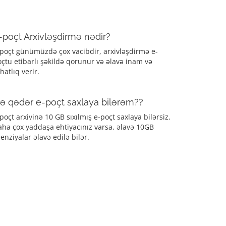
-poçt Arxivləşdirmə nədir?
poçt günümüzdə çox vacibdir, arxivləşdirmə e-
çtu etibarlı şəkildə qorunur və əlavə inam və
hatlıq verir.
ə qədər e-poçt saxlaya bilərəm??
poçt arxivinə 10 GB sıxılmış e-poçt saxlaya bilərsiz.
ha çox yaddaşa ehtiyacınız varsa, əlavə 10GB
senziyalar əlavə edilə bilər.