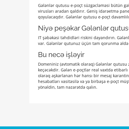
Gələnlər qutusu e-poçt süzgəcləməsi bütün gələ
virusları aradan qaldırır. Geniş idarəetmə pan
qoyulacaqdır. Gələnlər qutusu e-poçt davamlılı
Niyə peşəkar Gələnlər qutusu
IT şəbəkəsi təhdidləri riskini dayandırın. Gəl
var. Gələnlər qutunuz üçün tam qorunma əldə ed
Bu necə işləyir
Domeniniz (avtomatik olaraq) Gələnlər qutusu
keçəcəkdir. Gələn e-poçtlar real vaxtda etibarlı
olaraq aşkarlanan hər hansı bir mesaj karantin
hesabatları vasitəsilə və ya birbaşa e-poçt müş
yönəldin, tam nəzarətdə qalın.