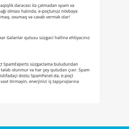
dəqiqlik dərəcəsi ilə çatmadan spam və
aşağı olması halında, e-poçtunuz növbəyə
 olmaq, oxumaq və cavab vermək olar!
kar Gələnlər qutusu süzgəci həllinə ehtiyacınız
-poçt SpamExperts süzgəcləmə buludundan
iya tələb olunmur və hər şey qutudan çıxır. Spam
 istifadəçi dostu SpamPanel-də, e-poçt
xt itirməyin, enerjinizi iş tapşırıqlarına