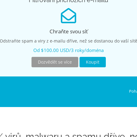
Filtrování příchozích e-mailů
Chraňte svou síť
Odstraňte spam a viry z e-mailu dříve, než se dostanou do vaší sít
Od $100.00 USD/3 roky/doména
Dozvědět se více
Koupit
Poh
 virů, malwaru a spamu dříve, n