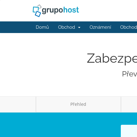
Domů
Obchod
Oznámení
Obchodn
Zabezpeč
Přev
Přehled