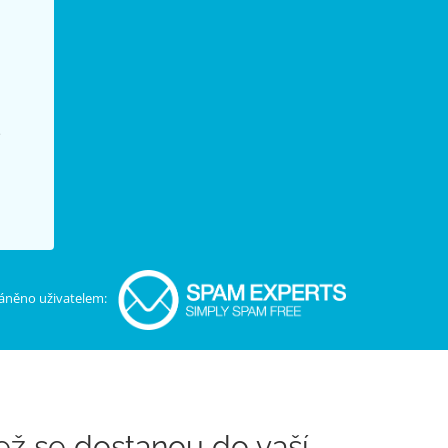
ě
áněno uživatelem:
ež se dostanou do vaší