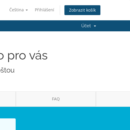
Čeština
Přihlášení
Zobrazit košík
Účet
o pro vás
oštou
FAQ