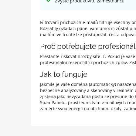
Zvyšte produktivitu zaměstnanců
Filtrování příchozích e-mailů filtruje všechny 
Rozsáhlý ovládací panel vám umožní zůstat plně
mailům ve frontě lze přistupovat, číst a odpov
Proč potřebujete profesionální
Přestaňte riskovat hrozby sítě IT. Pokud je v
profesionální řešení filtru příchozích zpráv. 
Jak to funguje
Jakmile je vaše doména (automaticky) nasazena d
bezpečně analyzovány a skenovány v reálném ča
zjištěná jako nevyžádaná pošta se přesune do k
SpamPanelu, prostřednictvím e-mailových repo
zaměřte svou energii na obchodní úkoly, zatím