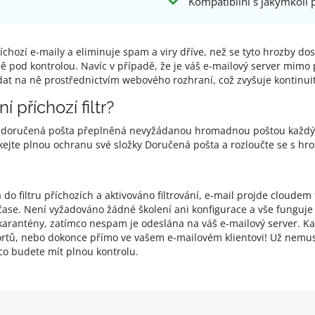
Kompatibilní s jakýmkoli
příchozí e-maily a eliminuje spam a viry dříve, než se tyto hrozby d
 pod kontrolou. Navíc v případě, že je váš e-mailový server mimo p
ídat na ně prostřednictvím webového rozhraní, což zvyšuje kontinui
 příchozí filtr?
aše doručená pošta přeplněná nevyžádanou hromadnou poštou každý 
Získejte plnou ochranu své složky Doručená pošta a rozloučte se s 
o filtru příchozích a aktivováno filtrování, e-mail projde cloudem 
se. Není vyžadováno žádné školení ani konfigurace a vše funguje i
arantény, zatímco nespam je odeslána na váš e-mailový server. Kar
rtů, nebo dokonce přímo ve vašem e-mailovém klientovi! Už nemusí
co budete mít plnou kontrolu.