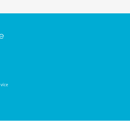
te
více