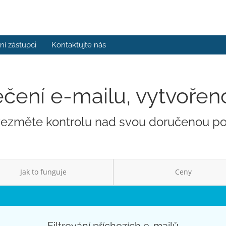
í zástupci
Kontaktujte nás
ení e-mailu, vytvořen
ezměte kontrolu nad svou doručenou p
Jak to funguje
Ceny