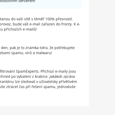
 poštovním serverem
ostanou do vaší sítě s téměř 100% přesností.
rovoz, bude váš e-mail zařazen do fronty. K e-
tu příchozích e-mailů!
den, pak je to známka toho, že potřebujete
hrozbami spamu, virů a malwaru!
filtrování SpamExperts. Příchozí e-maily jsou
hned po vybalení z krabice. Jakákoli zpráva
anténu lze sledovat v uživatelsky přívětivém
te ztrácet čas při řešení spamu, jednoduše