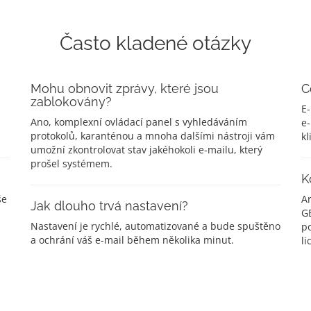
Často kladené otázky
Mohu obnovit zprávy, které jsou
C
zablokovány?
E-
Ano, komplexní ovládací panel s vyhledáváním
e-
protokolů, karanténou a mnoha dalšími nástroji vám
kl
umožní zkontrolovat stav jakéhokoli e-mailu, který
prošel systémem.
K
še
A
Jak dlouho trvá nastavení?
G
Nastavení je rychlé, automatizované a bude spuštěno
po
a ochrání váš e-mail během několika minut.
li