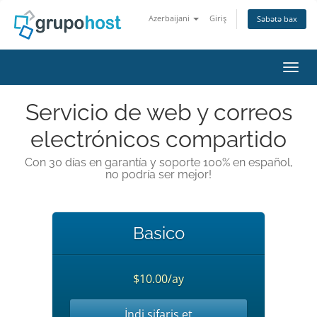
Azerbaijani
Giriş
Səbətə bax
Naviq
Servicio de web y correos
electrónicos compartido
Con 30 días en garantía y soporte 100% en español,
no podría ser mejor!
Basico
$10.00/ay
İndi sifariş et