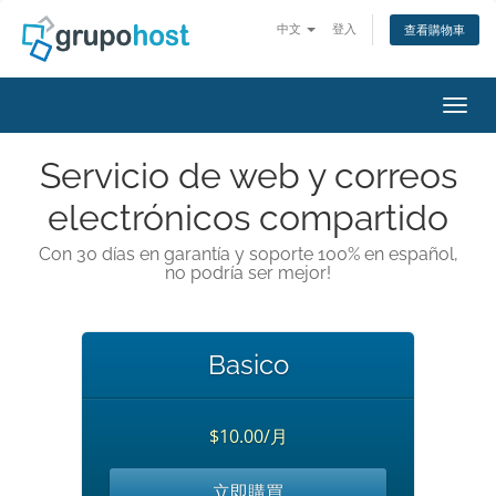
中文
登入
查看購物車
切換
Servicio de web y correos
electrónicos compartido
Con 30 días en garantía y soporte 100% en español,
no podría ser mejor!
Basico
$10.00/月
立即購買