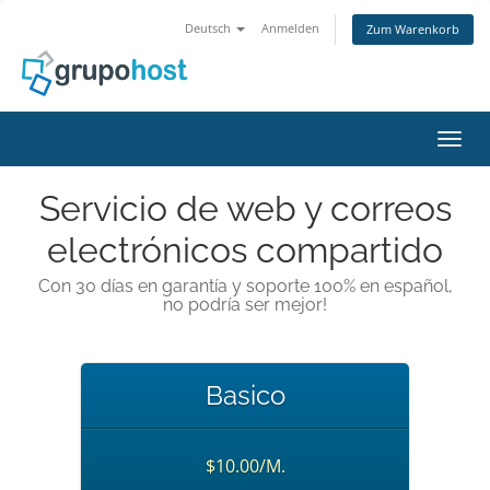
Deutsch
Anmelden
Zum Warenkorb
Navig
Servicio de web y correos
electrónicos compartido
Con 30 días en garantía y soporte 100% en español,
no podría ser mejor!
Basico
$10.00/M.