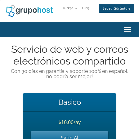
Türkçe
Giriş
Sepeti Görüntüle
Gezin
Servicio de web y correos
electrónicos compartido
Con 30 días en garantía y soporte 100% en español,
no podría ser mejor!
Basico
$10.00/ay
Satın Al