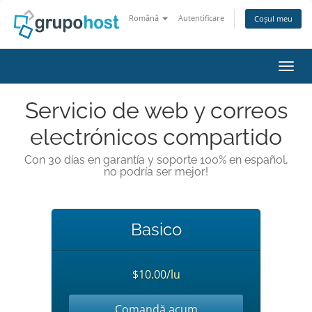
Română
Autentificare
Coșul meu
Navig
Servicio de web y correos
electrónicos compartido
Con 30 días en garantía y soporte 100% en español,
no podría ser mejor!
Basico
$10.00/lu
Comandă acum