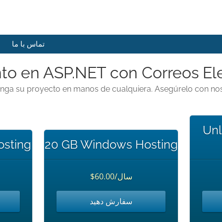
تماس با ما
to en ASP.NET con Correos El
nga su proyecto en manos de cualquiera. Asegúrelo con nos
Unl
sting
20 GB Windows Hosting
$60.00/سال
سفارش دهید