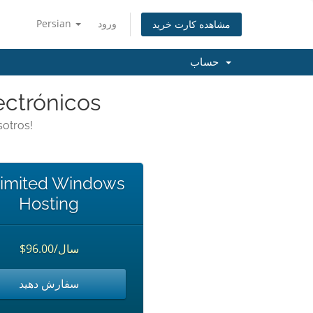
Persian
ورود
مشاهده کارت خرید
حساب
ectrónicos
otros!
imited Windows
Hosting
$96.00/سال
سفارش دهید