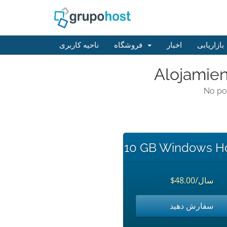
بازاریابی
اخبار
فروشگاه
ناحیه کاربری
Alojamien
No po
10 GB Windows Ho
$48.00/سال
سفارش دهید