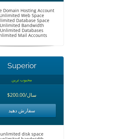
le Domain Hosting Account
Unlimited Web Space
limited Database Space
Unlimited Bandwidth
Unlimited Databases
nlimited Mail Accounts
Superior
محبوب ترین
$200.00/سال
سفارش دهید
unlimited disk space
unlimited bandwidth