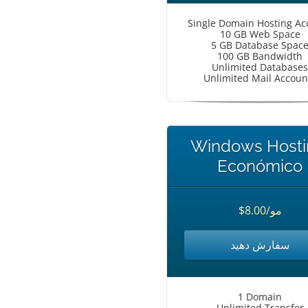
Single Domain Hosting Ac
10 GB Web Space
5 GB Database Spac
100 GB Bandwidth
Unlimited Databases
Unlimited Mail Accoun
Windows Hosti
Económico
$8.00/مو
سفارش دهید
1 Domain
Unlimited Transfer