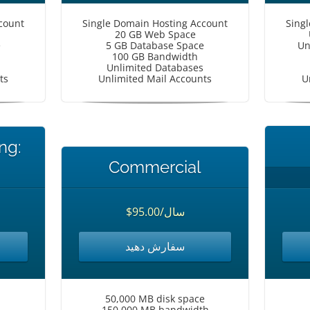
count
Single Domain Hosting Account
Sing
20 GB Web Space
e
5 GB Database Space
Un
100 GB Bandwidth
Unlimited Databases
ts
Unlimited Mail Accounts
U
ng:
Commercial
$95.00/سال
سفارش دهید
50,000 MB disk space
150,000 MB bandwidth