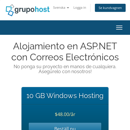
Svenska
Logga in
Se kundvagnen
Växla
Alojamiento en ASP.NET
con Correos Electrónicos
No ponga su proyecto en manos de cualquiera.
Asegúrelo con nosotros!
10 GB Windows Hosting
$48.00/år
Beställ nu