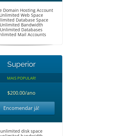
le Domain Hosting Account
Unlimited Web Space
limited Database Space
Unlimited Bandwidth
Unlimited Databases
nlimited Mail Accounts
Superior
MAIS POPULAR!
$200.00/ano
Encomendar já!
unlimited disk space
unlimited bandwidth