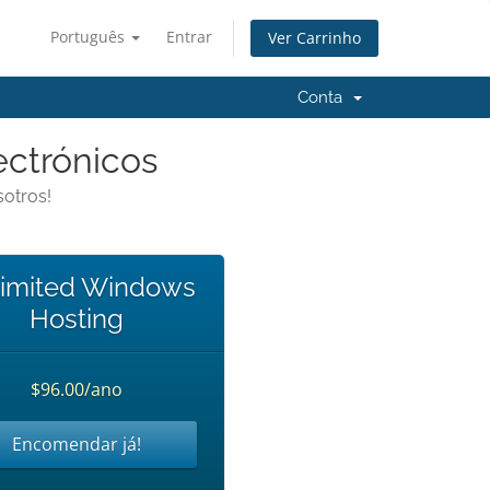
Português
Entrar
Ver Carrinho
Conta
ectrónicos
otros!
imited Windows
Hosting
$96.00/ano
Encomendar já!