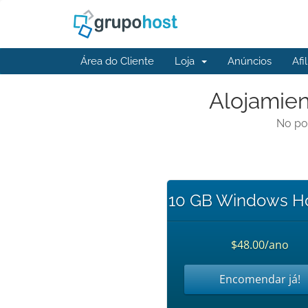
Área do Cliente
Loja
Anúncios
Afi
Alojamien
No po
10 GB Windows Ho
$48.00/ano
Encomendar já!