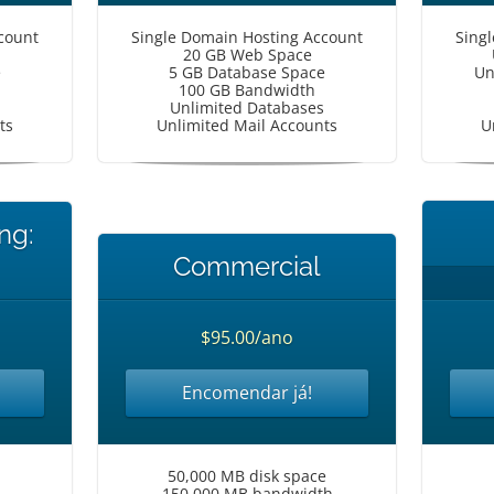
count
Single Domain Hosting Account
Sing
20 GB Web Space
e
5 GB Database Space
Un
100 GB Bandwidth
Unlimited Databases
ts
Unlimited Mail Accounts
U
ng:
Commercial
$95.00/ano
Encomendar já!
50,000 MB disk space
150,000 MB bandwidth