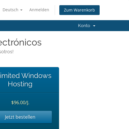
Deutsch
Anmelden
Zum Warenkorb
Konto
ectrónicos
otros!
imited Windows
Hosting
$96.00/J.
Jetzt bestellen