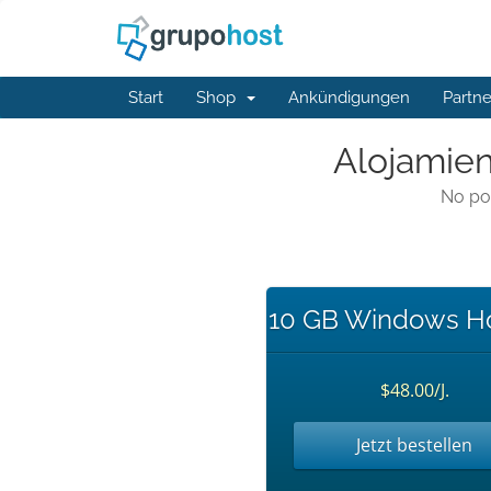
Start
Shop
Ankündigungen
Partne
Alojamien
No po
10 GB Windows Ho
$48.00/J.
Jetzt bestellen