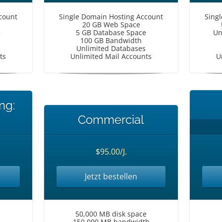
count
Single Domain Hosting Account
Sing
20 GB Web Space
e
5 GB Database Space
Un
100 GB Bandwidth
Unlimited Databases
ts
Unlimited Mail Accounts
U
ng:
Commercial
$95.00/J.
Jetzt bestellen
50,000 MB disk space
150,000 MB bandwidth